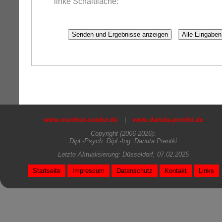
linke Schaltfläche:
www.manfred-soeder.de
|
www.danuta-prentki.de
Copyright (2006-2026):
Dipl.-Psych. Dipl.-Ing. Danuta Prentki
Letzte Aktualisierung: Düsseldorf, 07.02.2025
Startseite
Impressum
Datenschutz
Kontakt
Links