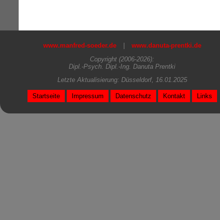
www.manfred-soeder.de
|
www.danuta-prentki.de
Copyright (2006-2026):
Dipl.-Psych. Dipl.-Ing. Danuta Prentki
Letzte Aktualisierung: Düsseldorf, 16.01.2025
Startseite
Impressum
Datenschutz
Kontakt
Links