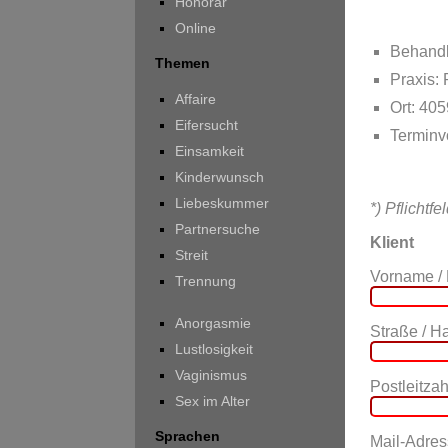
Honorar
Online
Behandl
Themen
Praxis:
Affaire
Ort: 40
Eifersucht
Terminv
Einsamkeit
Kinderwunsch
Liebeskummer
*) Pflichtfe
Partnersuche
Klient
Streit
Vorname /
Trennung
Anorgasmie
Straße / 
Lustlosigkeit
Vaginismus
Postleitzahl
Sex im Alter
Sprachen
Mail-Adres