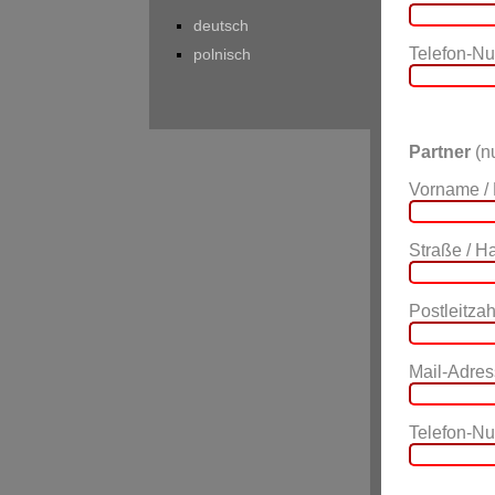
deutsch
Telefon-N
polnisch
Partner
(nu
Vorname /
Straße / 
Postleitzahl
Mail-Adres
Telefon-N