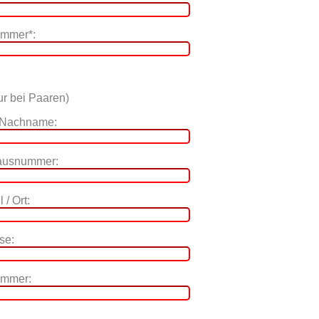
ummer*:
r bei Paaren)
 Nachname:
Hausnummer:
 / Ort:
se:
ummer: