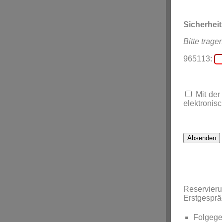
Sicherhei
Bitte trage
965113:
Mit der
elektronisc
Reservier
Erstgespr
Folgege