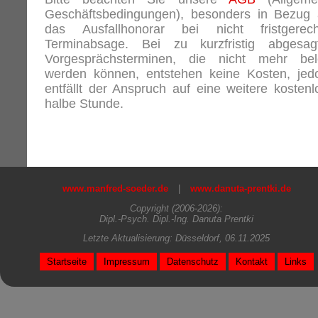
Geschäftsbedingungen), besonders in Bezug 
das Ausfallhonorar bei nicht fristgerech
Terminabsage. Bei zu kurzfristig abgesag
Vorgesprächsterminen, die nicht mehr bel
werden können, entstehen keine Kosten, jed
entfällt der Anspruch auf eine weitere kostenl
halbe Stunde.
www.manfred-soeder.de
|
www.danuta-prentki.de
Copyright (2006-2026):
Dipl.-Psych. Dipl.-Ing. Danuta Prentki
Letzte Aktualisierung: Düsseldorf, 06.11.2025
Startseite
Impressum
Datenschutz
Kontakt
Links