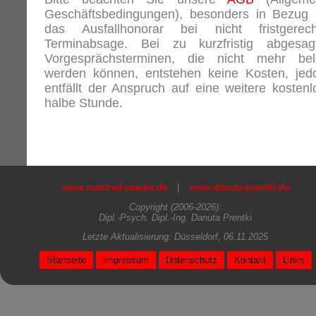
Geschäftsbedingungen), besonders in Bezug 
das Ausfallhonorar bei nicht fristgerech
Terminabsage. Bei zu kurzfristig abgesag
Vorgesprächsterminen, die nicht mehr bel
werden können, entstehen keine Kosten, jed
entfällt der Anspruch auf eine weitere kostenl
halbe Stunde.
www.manfred-soeder.de
|
www.danuta-prentki.de
Copyright (2006-2026):
Dipl.-Psych. Dipl.-Ing. Danuta Prentki
Letzte Aktualisierung: Düsseldorf, 06.11.2025
Startseite
Impressum
Datenschutz
Kontakt
Links