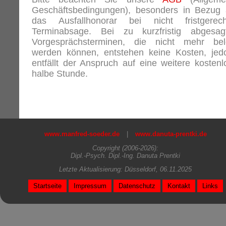
Geschäftsbedingungen), besonders in Bezug 
das Ausfallhonorar bei nicht fristgerech
Terminabsage. Bei zu kurzfristig abgesag
Vorgesprächsterminen, die nicht mehr bel
werden können, entstehen keine Kosten, jed
entfällt der Anspruch auf eine weitere kostenl
halbe Stunde.
www.manfred-soeder.de
|
www.danuta-prentki.de
Copyright (2006-2026):
Dipl.-Psych. Dipl.-Ing. Danuta Prentki
Letzte Aktualisierung: Düsseldorf, 06.11.2025
Startseite
Impressum
Datenschutz
Kontakt
Links