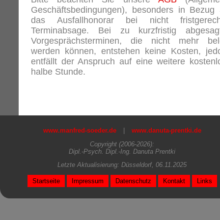
Geschäftsbedingungen), besonders in Bezug 
das Ausfallhonorar bei nicht fristgerech
Terminabsage. Bei zu kurzfristig abgesag
Vorgesprächsterminen, die nicht mehr bel
werden können, entstehen keine Kosten, jed
entfällt der Anspruch auf eine weitere kostenl
halbe Stunde.
www.manfred-soeder.de
|
www.danuta-prentki.de
Copyright (2006-2026):
Dipl.-Psych. Dipl.-Ing. Danuta Prentki
Letzte Aktualisierung: Düsseldorf, 06.11.2025
Startseite
Impressum
Datenschutz
Kontakt
Links