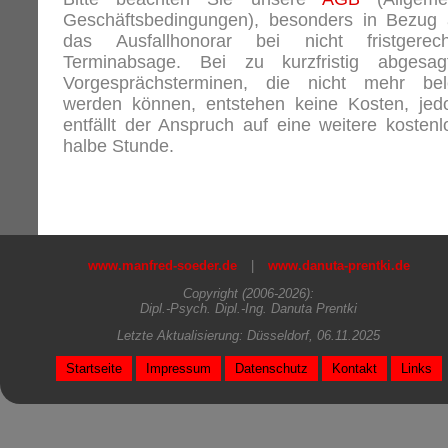
Geschäftsbedingungen), besonders in Bezug 
das Ausfallhonorar bei nicht fristgerech
Terminabsage. Bei zu kurzfristig abgesag
Vorgesprächsterminen, die nicht mehr bel
werden können, entstehen keine Kosten, jed
entfällt der Anspruch auf eine weitere kostenl
halbe Stunde.
www.manfred-soeder.de
|
www.danuta-prentki.de
Copyright (2006-2026):
Dipl.-Psych. Dipl.-Ing. Danuta Prentki
Letzte Aktualisierung: Düsseldorf, 06.11.2025
Startseite
Impressum
Datenschutz
Kontakt
Links