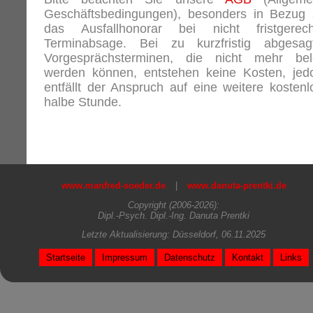
Geschäftsbedingungen), besonders in Bezug 
das Ausfallhonorar bei nicht fristgerech
Terminabsage. Bei zu kurzfristig abgesag
Vorgesprächsterminen, die nicht mehr bel
werden können, entstehen keine Kosten, jed
entfällt der Anspruch auf eine weitere kostenl
halbe Stunde.
www.manfred-soeder.de
|
www.danuta-prentki.de
Copyright (2006-2026):
Dipl.-Psych. Dipl.-Ing. Danuta Prentki
Letzte Aktualisierung: Düsseldorf, 06.11.2025
Startseite
Impressum
Datenschutz
Kontakt
Links