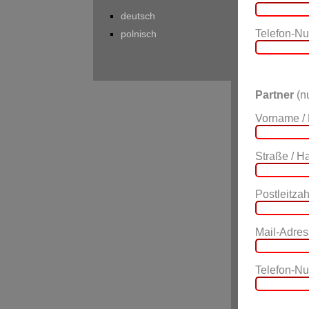
deutsch
Telefon-N
polnisch
Partner
(nu
Vorname /
Straße / 
Postleitzahl
Mail-Adres
Telefon-N