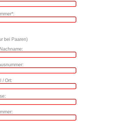
ummer*:
r bei Paaren)
 Nachname:
Hausnummer:
 / Ort:
se:
ummer: