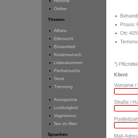
Honorar
Online
Behandl
Themen
Praxis:
Affaire
Ort: 40
Eifersucht
Terminv
Einsamkeit
Kinderwunsch
Liebeskummer
*) Pflichtfe
Partnersuche
Klient
Streit
Vorname /
Trennung
Anorgasmie
Straße / 
Lustlosigkeit
Vaginismus
Postleitzahl
Sex im Alter
Sprachen
Mail-Adres