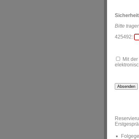
Sicherhei
Bitte trage
425492:
Mit der
elektronisc
Reservier
Erstgespr
Folgege