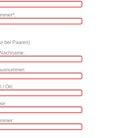
ummer*:
r bei Paaren)
 Nachname:
Hausnummer:
 / Ort:
se:
ummer: