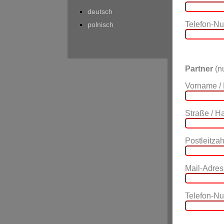
deutsch
Telefon-N
polnisch
Partner
(nu
Vorname /
Straße / 
Postleitzahl
Mail-Adres
Telefon-N