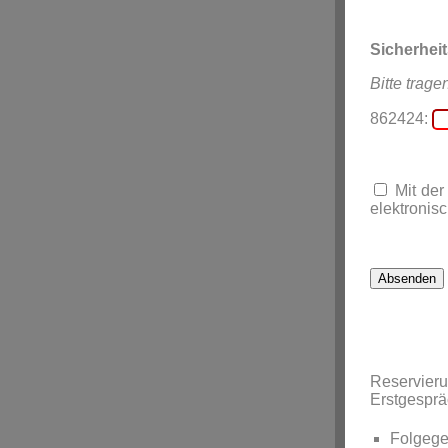
Sicherhei
Bitte trage
862424:
Mit der
elektronisc
Reservier
Erstgespr
Folgege