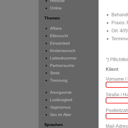
Honorar
Online
Behandl
Themen
Praxis:
Affaire
Ort: 40
Eifersucht
Terminv
Einsamkeit
Kinderwunsch
Liebeskummer
*) Pflichtfe
Partnersuche
Klient
Streit
Vorname /
Trennung
Anorgasmie
Straße / 
Lustlosigkeit
Vaginismus
Postleitzahl
Sex im Alter
Sprachen
Mail-Adres