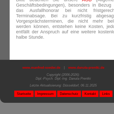
Geschäftsbedingungen), besonders in Bezug 
das Ausfallhonorar bei nicht fristgerech
Terminabsage. Bei zu kurzfristig abgesag
Vorgesprächsterminen, die nicht mehr bel
werden können, entstehen keine Kosten, jed
entfällt der Anspruch auf eine weitere kostenl
halbe Stunde.
www.manfred-soeder.de
|
www.danuta-prentki.de
Copyright (2006-2026):
Dipl.-Psych. Dipl.-Ing. Danuta Prentki
Letzte Aktualisierung: Düsseldorf, 06.11.2025
Startseite
Impressum
Datenschutz
Kontakt
Links