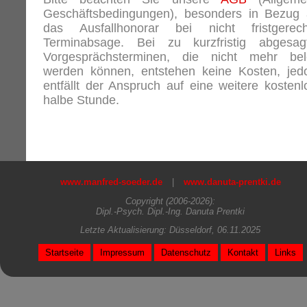
Geschäftsbedingungen), besonders in Bezug 
das Ausfallhonorar bei nicht fristgerech
Terminabsage. Bei zu kurzfristig abgesag
Vorgesprächsterminen, die nicht mehr bel
werden können, entstehen keine Kosten, jed
entfällt der Anspruch auf eine weitere kostenl
halbe Stunde.
www.manfred-soeder.de
|
www.danuta-prentki.de
Copyright (2006-2026):
Dipl.-Psych. Dipl.-Ing. Danuta Prentki
Letzte Aktualisierung: Düsseldorf, 06.11.2025
Startseite
Impressum
Datenschutz
Kontakt
Links