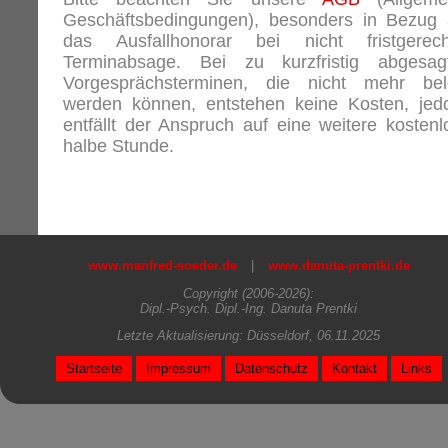
Geschäftsbedingungen), besonders in Bezug 
das Ausfallhonorar bei nicht fristgerech
Terminabsage. Bei zu kurzfristig abgesag
Vorgesprächsterminen, die nicht mehr bel
werden können, entstehen keine Kosten, jed
entfällt der Anspruch auf eine weitere kostenl
halbe Stunde.
www.manfred-soeder.de
|
www.danuta-prentki.de
Copyright (2006-2026):
Dipl.-Psych. Dipl.-Ing. Danuta Prentki
Letzte Aktualisierung: Düsseldorf, 06.11.2025
Startseite
Impressum
Datenschutz
Kontakt
Links